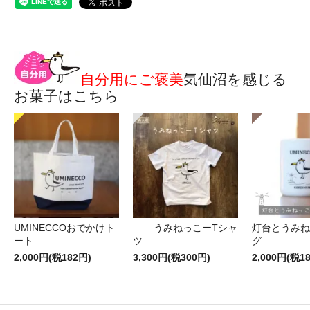
自分用にご褒美
気仙沼を感じる
お菓子はこちら
UMINECCOおでかけト
うみねっこーTシャ
灯台とうみね
ート
ツ
グ
2,000円(税182円)
3,300円(税300円)
2,000円(税1