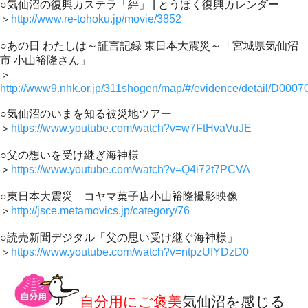
○気仙沼の復興カステラ「絆」 | とうほく復興カレンダー
＞
http://www.re-tohoku.jp/movie/3852
○あの日 わたしは～証言記録 東日本大震災～「宮城県気仙沼
市 小山裕隆さん」
＞
http://www9.nhk.or.jp/311shogen/map/#/evidence/detail/D00
○気仙沼のいまを知る被災地ツアー
＞
https://www.youtube.com/watch?v=w7FtHvaVuJE
○父の想いを受け継ぎ海神様
＞
https://www.youtube.com/watch?v=Q4i72t7PCVA
○東日本大震災 コヤマ菓子店小山裕隆撮影映像
＞
http://jsce.metamovics.jp/category/76
○読売新聞デジタル「父の思い受け継ぐ海神様」
＞
https://www.youtube.com/watch?v=ntpzUfYDzD0
自分用にご褒美
気仙沼を感じる