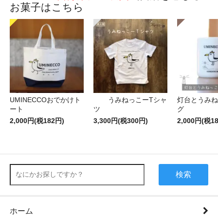
お菓子はこちら
UMINECCOおでかけト
うみねっこーTシャ
灯台とうみね
ート
ツ
グ
2,000円(税182円)
3,300円(税300円)
2,000円(税1
検索
ホーム