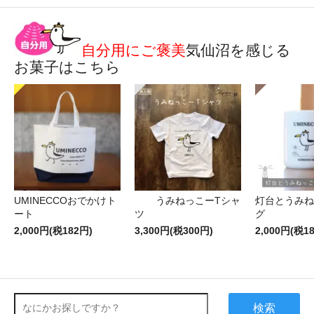
自分用にご褒美
気仙沼を感じる
お菓子はこちら
UMINECCOおでかけト
うみねっこーTシャ
灯台とうみね
ート
ツ
グ
2,000円(税182円)
3,300円(税300円)
2,000円(税1
検索